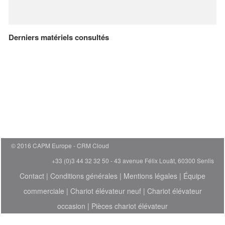
Derniers matériels consultés
© 2016 CAPM Europe
CRM Cloud
+33 (0)3 44 32 32 50 - 43 avenue Félix Louât, 60300 Senlis
Contact
|
Conditions générales
|
Mentions légales
|
Équipe
commerciale
|
Chariot élévateur neuf
|
Chariot élévateur
occasion
|
Pièces chariot élévateur