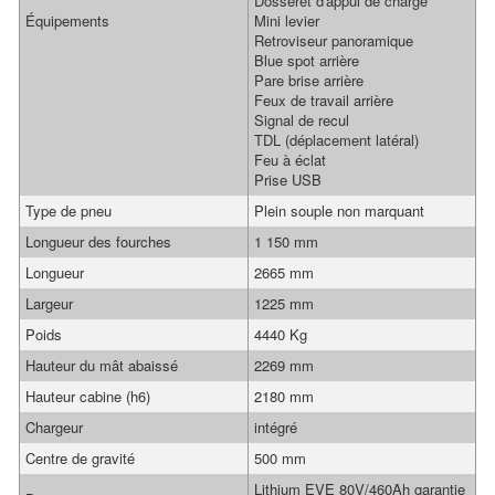
Dosserêt d'appui de charge
Équipements
Mini levier
Retroviseur panoramique
Blue spot arrière
Pare brise arrière
Feux de travail arrière
Signal de recul
TDL (déplacement latéral)
Feu à éclat
Prise USB
Type de pneu
Plein souple non marquant
Longueur des fourches
1 150 mm
Longueur
2665 mm
Largeur
1225 mm
Poids
4440 Kg
Hauteur du mât abaissé
2269 mm
Hauteur cabine (h6)
2180 mm
Chargeur
intégré
Centre de gravité
500 mm
Lithium EVE 80V/460Ah garantie