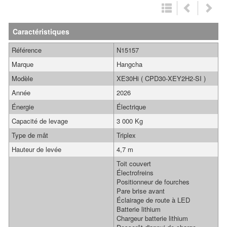
Caractéristiques
Référence
N15157
Marque
Hangcha
Modèle
XE30Hi ( CPD30-XEY2H2-SI )
Année
2026
Énergie
Électrique
Capacité de levage
3 000 Kg
Type de mât
Triplex
Hauteur de levée
4,7 m
Toit couvert
Électrofreins
Positionneur de fourches
Pare brise avant
Éclairage de route à LED
Batterie lithium
Chargeur batterie lithium