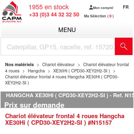
1955
en stock
FR
Mon compte
+33 (0)3 44 32 32 50
Ma Sélection
0
MENU
R
Nos matériels
Chariot élévateur
Chariot élévateur frontal
4 roues
Hangcha
XE30Hi ( CPD30-XEY2H2-SI )
Chariot élévateur frontal 4 roues Hangcha XE30Hi ( CPD30-
XEY2H2-SI )
HANGCHA XE30HI ( CPD30-XEY2H2-SI )
Ref.
N15
Prix sur demande
Chariot élévateur frontal 4 roues
Hangcha
XE30Hi ( CPD30-XEY2H2-SI )
#N15157