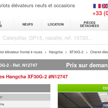
riots élévateurs neufs et occasions
+33 (
E
PIÈCES
NEUFS
LOCATION
S
DÉTACHÉES
iot élévateur frontal 4 roues
Hangcha
XF30G-2
Chariot élé
Prix sur dema
0G-2
Ref.
N12747
ues
Hangcha
XF30G-2
#N12747
CO
47
cha