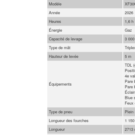
Modèle
XF30
Année
2026
Heures
1,6 h
Énergie
Gaz
Capacité de levage
3 000
Type de mât
Triple
Hauteur de levée
5 m
TDL (
Posit
4e val
Pare 
Équipements
Pare b
Éclai
Blue 
Feux d
Type de pneu
Plein
Longueur des fourches
1 15
Longueur
2713