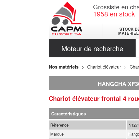
Grossiste en cha
1958
en stock
STOCK D
MATÉRIEL
Moteur de recherche
Nos matériels
Chariot élévateur
Char
HANGCHA XF3
Chariot élévateur frontal 4 ro
Caractéristiques
Référence
N127
Marque
Hang