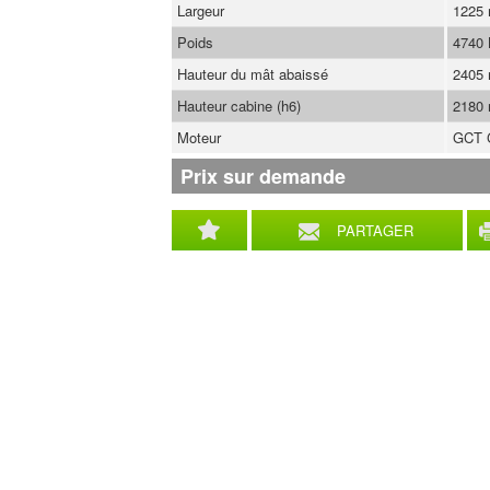
Largeur
1225
Poids
4740
Hauteur du mât abaissé
2405
Hauteur cabine (h6)
2180
Moteur
GCT 
Prix sur demande
PARTAGER