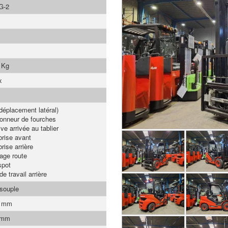
G-2
 Kg
x
déplacement latéral)
ionneur de fourches
ve arrivée au tablier
brise avant
rise arrière
rage route
spot
e travail arrière
 souple
0 mm
 mm