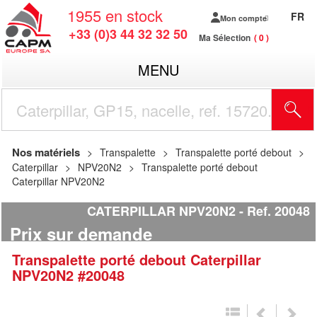
1955
en stock
FR
Mon compte
+33 (0)3 44 32 32 50
Ma Sélection
0
MENU
R
Nos matériels
Transpalette
Transpalette porté debout
Caterpillar
NPV20N2
Transpalette porté debout
Caterpillar NPV20N2
CATERPILLAR NPV20N2
Ref.
20048
Prix sur demande
Transpalette porté debout
Caterpillar
NPV20N2
#20048