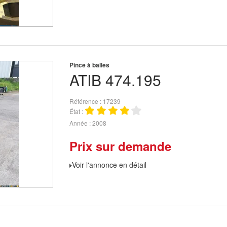
Pince à balles
ATIB
474.195
Référence
17239
État
Année
2008
Prix sur demande
Voir l'annonce en détail