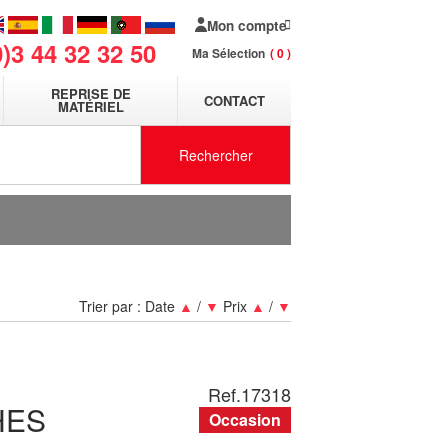
Mon compte
0)3 44 32 32 50
Ma Sélection
0
REPRISE DE
CONTACT
MATÉRIEL
Rechercher
Trier par :
Date
▲
/
▼
Prix
▲
/
▼
Ref.
17318
HES
Occasion