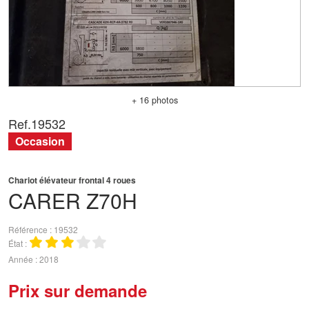
+ 16 photos
Ref.
19532
Occasion
Chariot élévateur frontal 4 roues
CARER
Z70H
Référence
19532
État
Année
2018
Prix sur demande