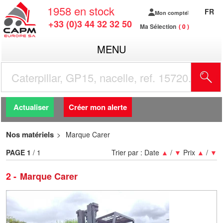
1958
en stock
FR
Mon compte
+33 (0)3 44 32 32 50
Ma Sélection
0
MENU
R
Actualiser
Créer mon alerte
Nos matériels
Marque Carer
PAGE
1
/ 1
Trier par :
Date
▲
/
▼
Prix
▲
/
▼
2
Marque Carer