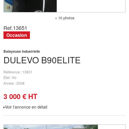
+ 10 photos
Ref.
13651
Occasion
Balayeuse industrielle
DULEVO
B90ELITE
Référence
13651
État
Nc
Année
2008
3 000
€
HT
Voir l'annonce en détail