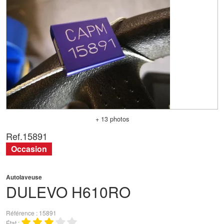
+ 13 photos
Ref.
15891
Occasion
Autolaveuse
DULEVO
H610RO
Référence
15891
État