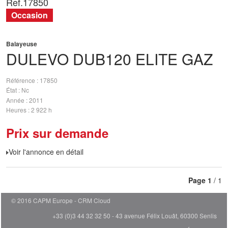
Ref.
17850
Occasion
Balayeuse
DULEVO
DUB120 ELITE GAZ
Référence
17850
État
Nc
Année
2011
Heures
2 922 h
Prix sur demande
Voir l'annonce en détail
Page
1
/ 1
© 2016 CAPM Europe
CRM Cloud
+33 (0)3 44 32 32 50 - 43 avenue Félix Louât, 60300 Senlis