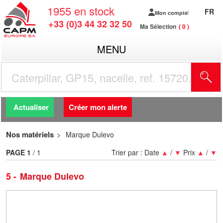
1955
en stock
FR
Mon compte
+33 (0)3 44 32 32 50
Ma Sélection
0
MENU
R
Actualiser
Créer mon alerte
Nos matériels
Marque Dulevo
PAGE
1
/ 1
Trier par :
Date
▲
/
▼
Prix
▲
/
▼
5
Marque Dulevo