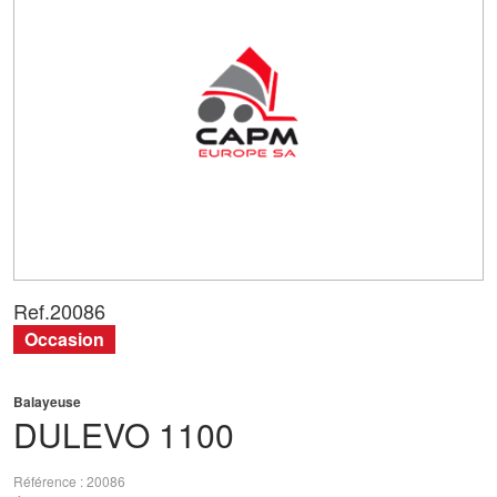
Ref.
20086
Occasion
Balayeuse
DULEVO
1100
Référence
20086