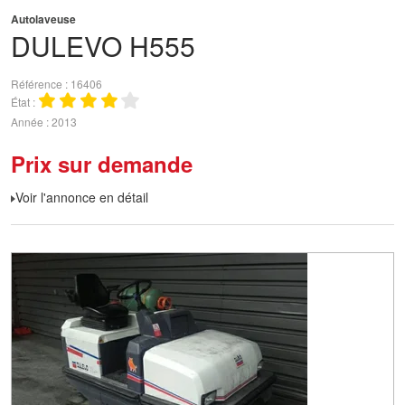
Autolaveuse
DULEVO
H555
Référence
16406
État
Année
2013
Prix sur demande
Voir l'annonce en détail