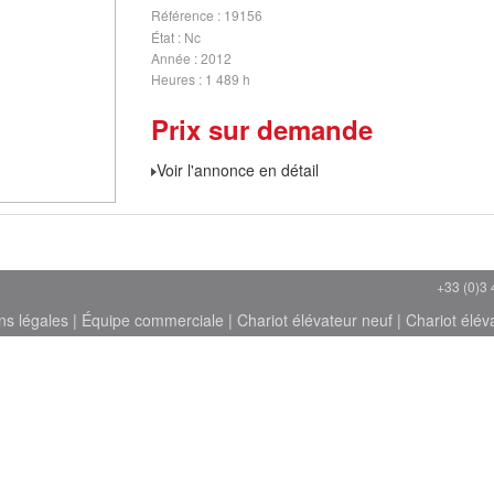
Référence
19156
État
Nc
Année
2012
Heures
1 489 h
Prix sur demande
Voir l'annonce en détail
+33 (0)3 
ns légales
|
Équipe commerciale
|
Chariot élévateur neuf
|
Chariot élév