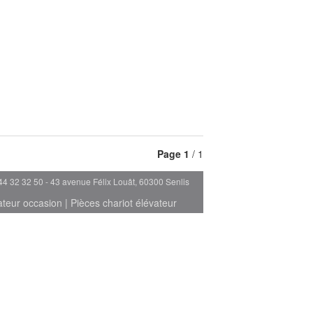
Page
1
/ 1
44 32 32 50 - 43 avenue Félix Louât, 60300 Senlis
ateur occasion
|
Pièces chariot élévateur