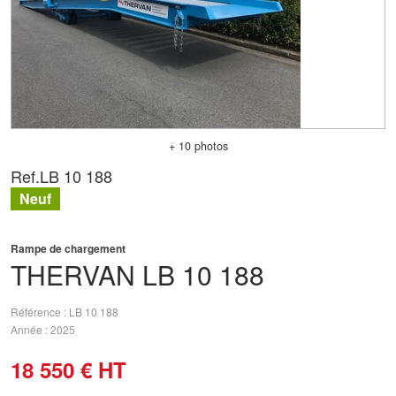
+ 10 photos
Ref.
LB 10 188
Neuf
Rampe de chargement
THERVAN
LB 10 188
Référence
LB 10 188
Année
2025
18 550
€
HT