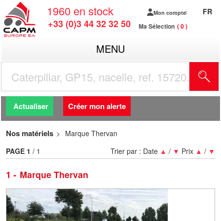
1960
en stock
FR
Mon compte
+33 (0)3 44 32 32 50
Ma Sélection
0
MENU
R
Actualiser
Créer mon alerte
Nos matériels
Marque Thervan
PAGE
1
/ 1
Trier par :
Date
▲
/
▼
Prix
▲
/
▼
1
Marque Thervan