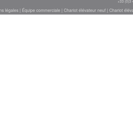
+33 (0)3 
ns légales
|
Équipe commerciale
|
Chariot élévateur neuf
|
Chariot élév