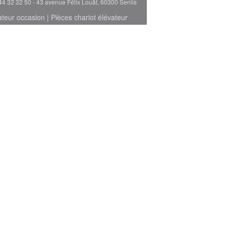
44 32 32 50 - 43 avenue Félix Louât, 60300 Senlis
ateur occasion
|
Pièces chariot élévateur