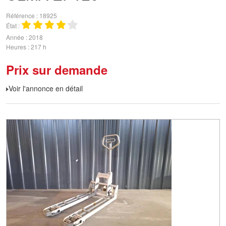
Référence
18925
État
Année
2018
Heures
217 h
Prix sur demande
Voir l'annonce en détail