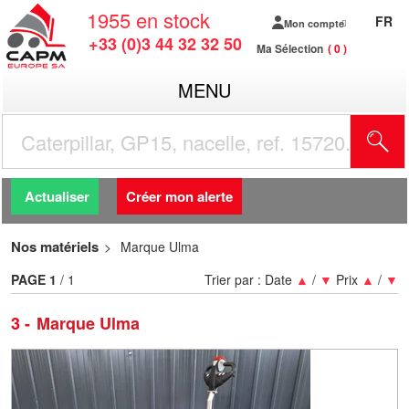
1955
en stock
FR
Mon compte
+33 (0)3 44 32 32 50
Ma Sélection
0
MENU
R
Actualiser
Créer mon alerte
Nos matériels
Marque Ulma
PAGE
1
/ 1
Trier par :
Date
▲
/
▼
Prix
▲
/
▼
3
Marque Ulma