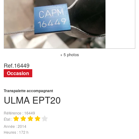
+ 5 photos
Ref.
16449
Occasion
Transpalette accompagnant
ULMA
EPT20
Référence
16449
État
Année
2014
Heures
172 h