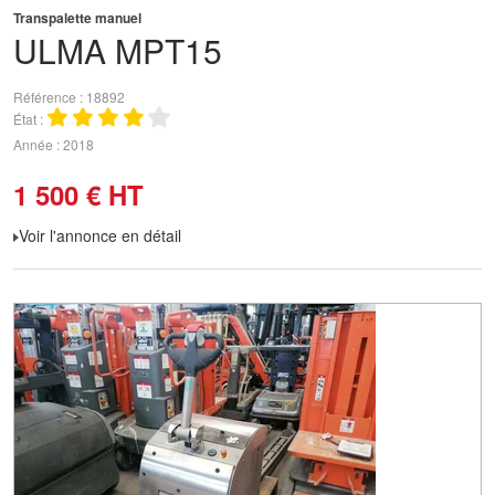
Transpalette manuel
ULMA
MPT15
Référence
18892
État
Année
2018
1 500
€
HT
Voir l'annonce en détail