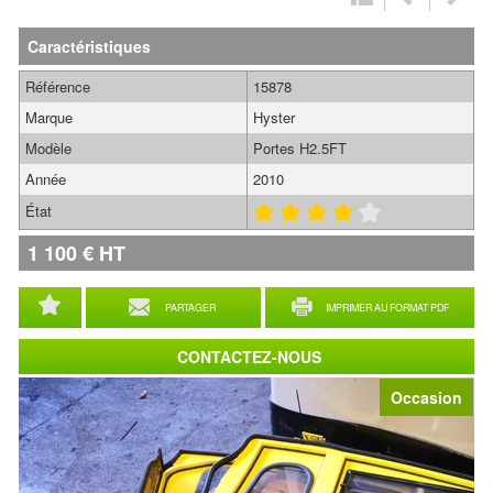
Caractéristiques
Référence
15878
Marque
Hyster
Modèle
Portes H2.5FT
Année
2010
État
1 100
€
HT
PARTAGER
IMPRIMER AU FORMAT PDF
CONTACTEZ-NOUS
Occasion