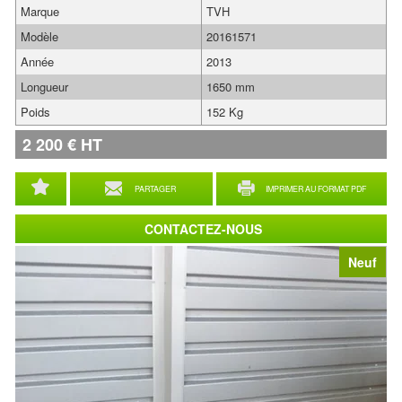
Marque
TVH
Modèle
20161571
Année
2013
Longueur
1650 mm
Poids
152 Kg
2 200
€
HT
PARTAGER
IMPRIMER AU FORMAT PDF
CONTACTEZ-NOUS
Neuf