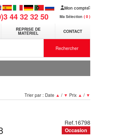
Mon compte
0)3 44 32 32 50
Ma Sélection
0
REPRISE DE
CONTACT
MATÉRIEL
Rechercher
Trier par :
Date
▲
/
▼
Prix
▲
/
▼
Ref.
16798
8
Occasion