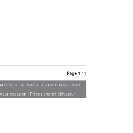
Page
1
/ 1
44 32 32 50 - 43 avenue Félix Louât, 60300 Senlis
ateur occasion
|
Pièces chariot élévateur