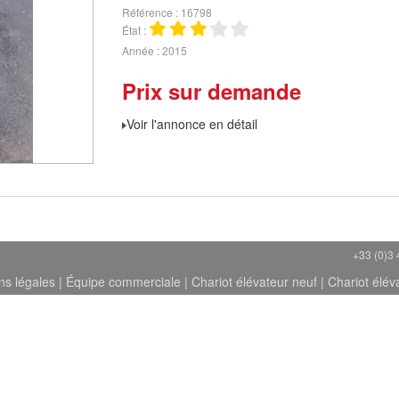
Référence
16798
État
Année
2015
Prix sur demande
Voir l'annonce en détail
+33 (0)3 
ns légales
|
Équipe commerciale
|
Chariot élévateur neuf
|
Chariot élév