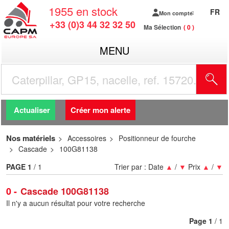
1955
en stock
FR
Mon compte
+33 (0)3 44 32 32 50
Ma Sélection
0
MENU
R
Actualiser
Créer mon alerte
Nos matériels
Accessoires
Positionneur de fourche
Cascade
100G81138
PAGE
1
/ 1
Trier par :
Date
▲
/
▼
Prix
▲
/
▼
0
Cascade 100G81138
Il n'y a aucun résultat pour votre recherche
Page
1
/ 1