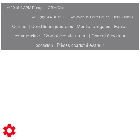
© 2016 CAPM Europe
CRM Cloud
+33 (0)3 44 32 32 50 - 43 avenue Félix Louât, 60300 Senlis
Contact
|
Conditions générales
|
Mentions légales
|
Équipe
commerciale
|
Chariot élévateur neuf
|
Chariot élévateur
occasion
|
Pièces chariot élévateur