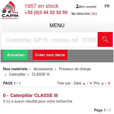
1957
en stock
FR
Mon compte
+33 (0)3 44 32 32 50
Ma Sélection
0
MENU
R
Actualiser
Créer mon alerte
Nos matériels
Accessoires
Presseur de charge
Caterpillar
CLASSE III
PAGE
1
/ 1
Trier par :
Date
▲
/
▼
Prix
▲
/
▼
0
Caterpillar CLASSE III
Il n'y a aucun résultat pour votre recherche
Page
1
/ 1