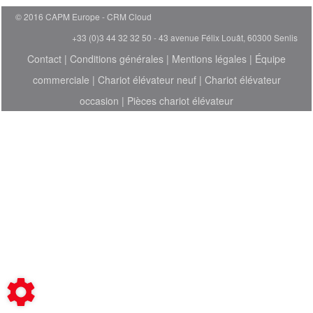
© 2016 CAPM Europe
CRM Cloud
+33 (0)3 44 32 32 50 - 43 avenue Félix Louât, 60300 Senlis
Contact
|
Conditions générales
|
Mentions légales
|
Équipe
commerciale
|
Chariot élévateur neuf
|
Chariot élévateur
occasion
|
Pièces chariot élévateur