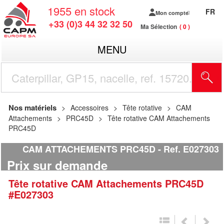
1955
en stock
FR
Mon compte
+33 (0)3 44 32 32 50
Ma Sélection
0
MENU
R
Nos matériels
Accessoires
Tête rotative
CAM
Attachements
PRC45D
Tête rotative CAM Attachements
PRC45D
CAM ATTACHEMENTS PRC45D
Ref.
E027303
Prix sur demande
Tête rotative
CAM Attachements
PRC45D
#E027303