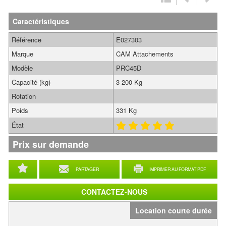
Caractéristiques
Référence
E027303
Marque
CAM Attachements
Modèle
PRC45D
Capacité (kg)
3 200 Kg
Rotation
Poids
331 Kg
État
Prix sur demande
PARTAGER
IMPRIMER AU FORMAT PDF
CONTACTEZ-NOUS
Location courte durée