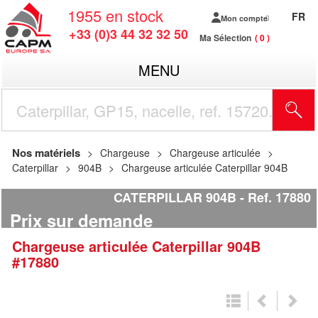
1955
en stock
FR
Mon compte
+33 (0)3 44 32 32 50
Ma Sélection
0
MENU
R
Nos matériels
Chargeuse
Chargeuse articulée
Caterpillar
904B
Chargeuse articulée Caterpillar 904B
CATERPILLAR 904B
Ref.
17880
Prix sur demande
Chargeuse articulée
Caterpillar
904B
#17880