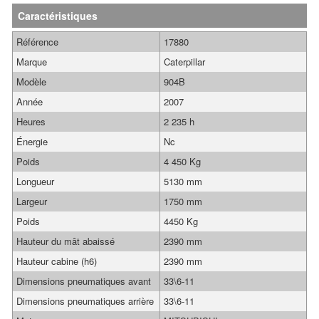
Caractéristiques
Référence
17880
Marque
Caterpillar
Modèle
904B
Année
2007
Heures
2 235 h
Énergie
Nc
Poids
4 450 Kg
Longueur
5130 mm
Largeur
1750 mm
Poids
4450 Kg
Hauteur du mât abaissé
2390 mm
Hauteur cabine (h6)
2390 mm
Dimensions pneumatiques avant
33\6-11
Dimensions pneumatiques arrière
33\6-11