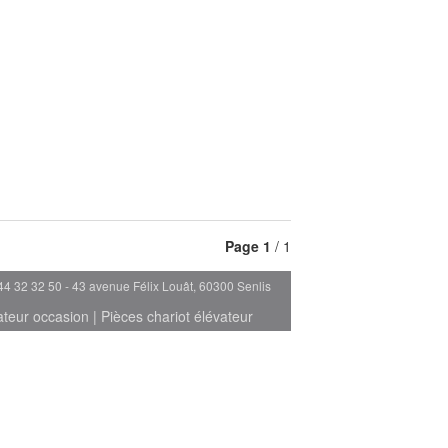
Page
1
/ 1
44 32 32 50 - 43 avenue Félix Louât, 60300 Senlis
ateur occasion
|
Pièces chariot élévateur