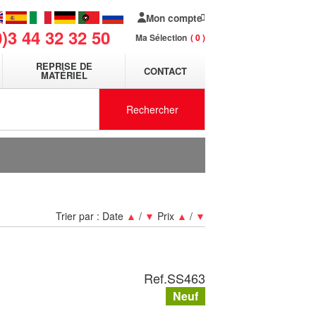
Mon compte
0)3 44 32 32 50
Ma Sélection
0
REPRISE DE
CONTACT
MATÉRIEL
Rechercher
Trier par :
Date
▲
/
▼
Prix
▲
/
▼
Ref.
SS463
Neuf