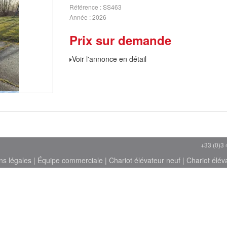
Référence
SS463
Année
2026
Prix sur demande
Voir l'annonce en détail
+33 (0)3 
ns légales
|
Équipe commerciale
|
Chariot élévateur neuf
|
Chariot élév