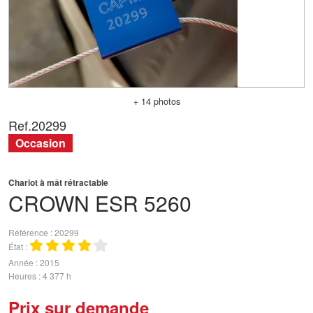
+ 14 photos
Ref.
20299
Occasion
Chariot à mât rétractable
CROWN
ESR 5260
Référence
20299
État
Année
2015
Heures
4 377 h
Prix sur demande