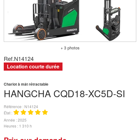
+ 3 photos
Ref.
N14124
Location courte durée
Chariot à mât rétractable
HANGCHA
CQD18-XC5D-SI
Référence
N14124
État
Année
2025
Heures
1 310 h