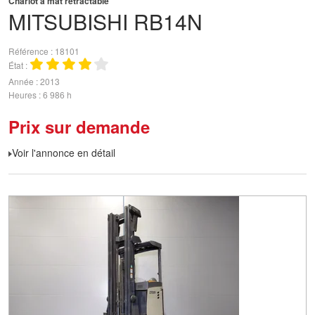
Chariot à mât rétractable
MITSUBISHI
RB14N
Référence
18101
État
Année
2013
Heures
6 986 h
Prix sur demande
Voir l'annonce en détail