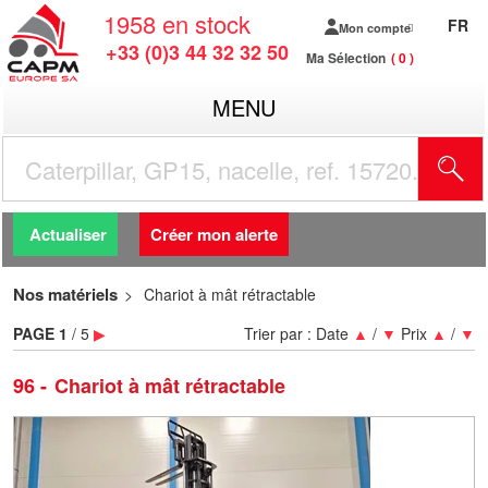
1958
en stock
FR
Mon compte
+33 (0)3 44 32 32 50
Ma Sélection
0
MENU
R
Actualiser
Créer mon alerte
Nos matériels
Chariot à mât rétractable
PAGE
1
/ 5
▶
Trier par :
Date
▲
/
▼
Prix
▲
/
▼
96
Chariot à mât rétractable