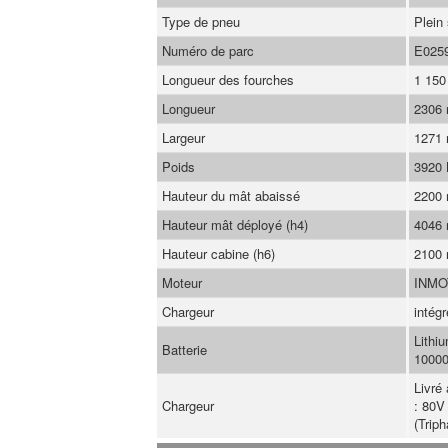
Type de pneu
Plein
Numéro de parc
E025
Longueur des fourches
1 15
Longueur
2306
Largeur
1271
Poids
3920
Hauteur du mât abaissé
2200
Hauteur mât déployé (h4)
4046
Hauteur cabine (h6)
2100
Moteur
INMO
Chargeur
intégr
Lithi
Batterie
10000
Livré
Chargeur
: 80V
(Trip