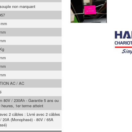
 souple non marquant
957
0 mm
 mm
 mm
 Kg
 mm
 mm
 mm
TION AC / AC
é
um 80V / 230Ah - Garantie 5 ans ou
 heures, 1er terme atteint
 avec 2 câbles : Livré avec 2 câbles
 / 20A (Monophasé) - 80V / 65A
hasé)