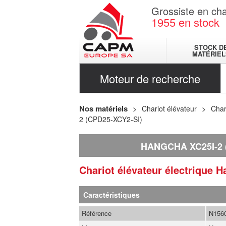
Grossiste en cha
1955
en stock
STOCK D
MATÉRIEL
Moteur de recherche
Nos matériels
Chariot élévateur
Char
2 (CPD25-XCY2-SI)
HANGCHA XC25I-2 
Chariot élévateur électrique
H
Caractéristiques
Référence
N156