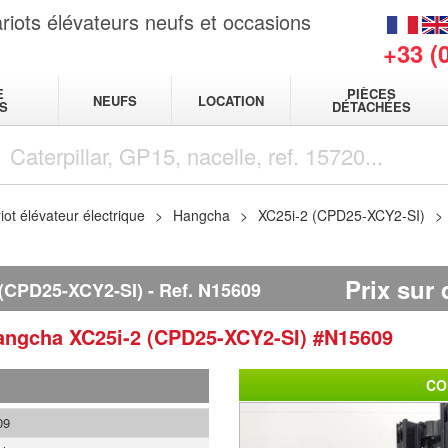
riots élévateurs neufs et occasions
+33 (
E
PIÈCES
NEUFS
LOCATION
S
DÉTACHÉES
iot élévateur électrique
Hangcha
XC25i-2 (CPD25-XCY2-SI)
Prix sur
(CPD25-XCY2-SI)
Ref.
N15609
angcha
XC25i-2 (CPD25-XCY2-SI)
#N15609
CO
09