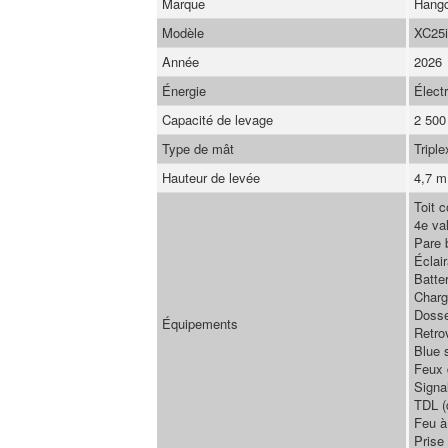
Marque
Hang
Modèle
XC25i
Année
2026
Énergie
Élect
Capacité de levage
2 500
Type de mât
Triple
Hauteur de levée
4,7 m
Toit c
4e val
Pare 
Éclai
Batter
Charge
Dosse
Équipements
Retro
Blue s
Feux d
Signa
TDL (
Feu à
Prise