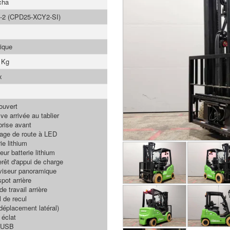
cha
-2 (CPD25-XCY2-SI)
rique
 Kg
x
ouvert
ve arrivée au tablier
brise avant
rage de route à LED
ie lithium
ur batterie lithium
rêt d'appui de charge
viseur panoramique
pot arrière
e travail arrière
l de recul
déplacement latéral)
 éclat
 USB