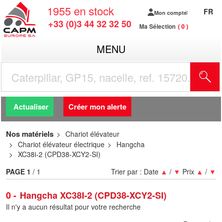
1955
en stock
FR
Mon compte
+33 (0)3 44 32 32 50
Ma Sélection
0
MENU
R
Actualiser
Créer mon alerte
Nos matériels
Chariot élévateur
Chariot élévateur électrique
Hangcha
XC38i-2 (CPD38-XCY2-SI)
PAGE
1
/ 1
Trier par :
Date
▲
/
▼
Prix
▲
/
▼
0
Hangcha XC38I-2 (CPD38-XCY2-SI)
Il n'y a aucun résultat pour votre recherche