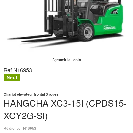
Agrandir la photo
Ref.
N16953
Neuf
Chariot élévateur frontal 3 roues
HANGCHA
XC3-15I (CPDS15-
XCY2G-SI)
Référence
N16953