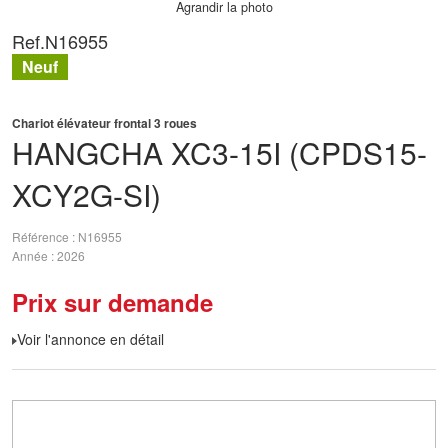
Agrandir la photo
Ref.
N16955
Neuf
Chariot élévateur frontal 3 roues
HANGCHA
XC3-15I (CPDS15-
XCY2G-SI)
Référence
N16955
Année
2026
Prix sur demande
Voir l'annonce en détail