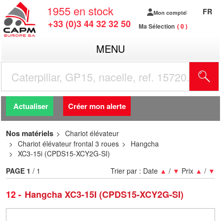
1955
en stock
FR
Mon compte
+33 (0)3 44 32 32 50
Ma Sélection
0
MENU
R
Actualiser
Créer mon alerte
Nos matériels
Chariot élévateur
Chariot élévateur frontal 3 roues
Hangcha
XC3-15i (CPDS15-XCY2G-SI)
PAGE
1
/ 1
Trier par :
Date
▲
/
▼
Prix
▲
/
▼
12
Hangcha XC3-15I (CPDS15-XCY2G-SI)