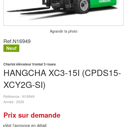
Agrandir la photo
Ref.
N16949
Neuf
Chariot élévateur frontal 3 roues
HANGCHA
XC3-15I (CPDS15-
XCY2G-SI)
Référence
N16949
Année
2026
Prix sur demande
Voir l'annonce en détail