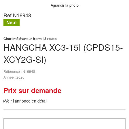
Agrandir la photo
Ref.
N16948
Neuf
Chariot élévateur frontal 3 roues
HANGCHA
XC3-15I (CPDS15-
XCY2G-SI)
Référence
N16948
Année
2026
Prix sur demande
Voir l'annonce en détail