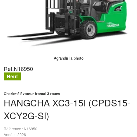
Agrandir la photo
Ref.
N16950
Neuf
Chariot élévateur frontal 3 roues
HANGCHA
XC3-15I (CPDS15-
XCY2G-SI)
Référence
N16950
Année
2026