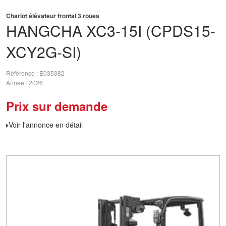
Chariot élévateur frontal 3 roues
HANGCHA
XC3-15I (CPDS15-
XCY2G-SI)
Référence
E035382
Année
2026
Prix sur demande
Voir l'annonce en détail