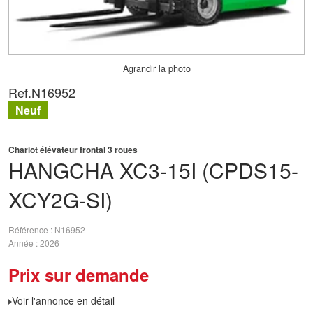
Agrandir la photo
Ref.
N16952
Neuf
Chariot élévateur frontal 3 roues
HANGCHA
XC3-15I (CPDS15-
XCY2G-SI)
Référence
N16952
Année
2026
Prix sur demande
Voir l'annonce en détail