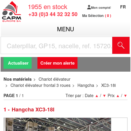
1955
en stock
FR
Mon compte
+33 (0)3 44 32 32 50
Ma Sélection
0
MENU
R
Actualiser
Créer mon alerte
Nos matériels
Chariot élévateur
Chariot élévateur frontal 3 roues
Hangcha
XC3-18i
PAGE
1
/ 1
Trier par :
Date
▲
/
▼
Prix
▲
/
▼
1
Hangcha XC3-18I