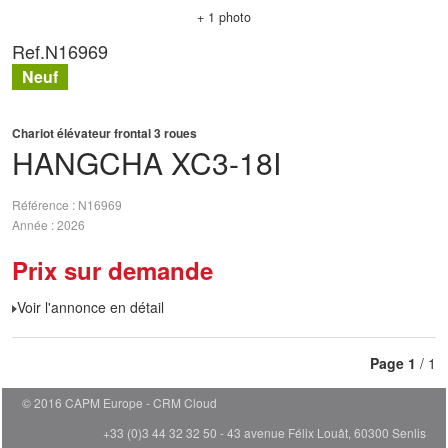
+ 1 photo
Ref.
N16969
Neuf
Chariot élévateur frontal 3 roues
HANGCHA
XC3-18I
Référence
N16969
Année
2026
Prix sur demande
Voir l'annonce en détail
Page
1
/ 1
© 2016 CAPM Europe
CRM Cloud
+33 (0)3 44 32 32 50 - 43 avenue Félix Louât, 60300 Senlis