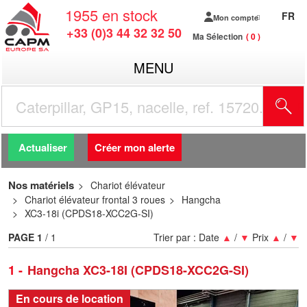
1955
en stock
FR
Mon compte
+33 (0)3 44 32 32 50
Ma Sélection
0
MENU
R
Actualiser
Créer mon alerte
Nos matériels
Chariot élévateur
Chariot élévateur frontal 3 roues
Hangcha
XC3-18i (CPDS18-XCC2G-SI)
PAGE
1
/ 1
Trier par :
Date
▲
/
▼
Prix
▲
/
▼
1
Hangcha XC3-18I (CPDS18-XCC2G-SI)
En cours de location