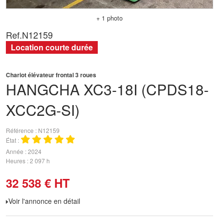
+ 1 photo
Ref.
N12159
Location courte durée
Chariot élévateur frontal 3 roues
HANGCHA
XC3-18I (CPDS18-
XCC2G-SI)
Référence
N12159
État
Année
2024
Heures
2 097 h
32 538
€
HT
Voir l'annonce en détail