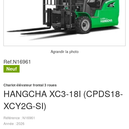
Agrandir la photo
Ref.
N16961
Neuf
Chariot élévateur frontal 3 roues
HANGCHA
XC3-18I (CPDS18-
XCY2G-SI)
Référence
N16961
Année
2026