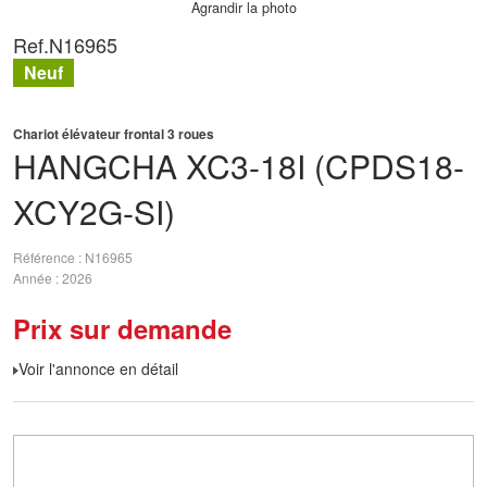
Agrandir la photo
Ref.
N16965
Neuf
Chariot élévateur frontal 3 roues
HANGCHA
XC3-18I (CPDS18-
XCY2G-SI)
Référence
N16965
Année
2026
Prix sur demande
Voir l'annonce en détail