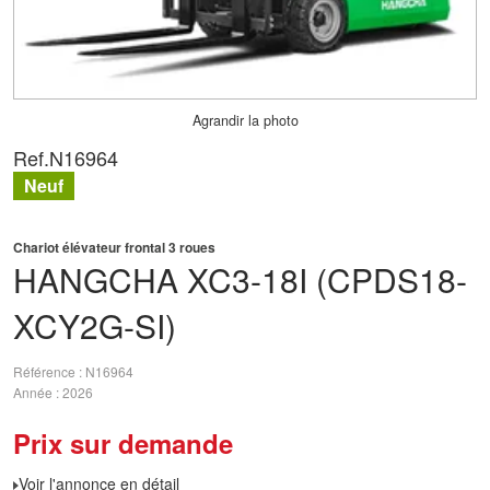
Agrandir la photo
Ref.
N16964
Neuf
Chariot élévateur frontal 3 roues
HANGCHA
XC3-18I (CPDS18-
XCY2G-SI)
Référence
N16964
Année
2026
Prix sur demande
Voir l'annonce en détail