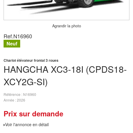
Agrandir la photo
Ref.
N16960
Neuf
Chariot élévateur frontal 3 roues
HANGCHA
XC3-18I (CPDS18-
XCY2G-SI)
Référence
N16960
Année
2026
Prix sur demande
Voir l'annonce en détail