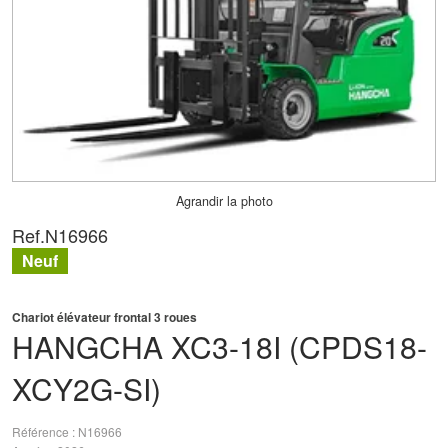
Agrandir la photo
Ref.
N16966
Neuf
Chariot élévateur frontal 3 roues
HANGCHA
XC3-18I (CPDS18-
XCY2G-SI)
Référence
N16966