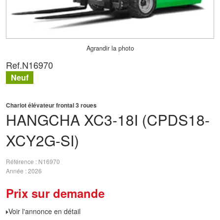
Agrandir la photo
Ref.
N16970
Neuf
Chariot élévateur frontal 3 roues
HANGCHA
XC3-18I (CPDS18-
XCY2G-SI)
Référence
N16970
Année
2026
Prix sur demande
Voir l'annonce en détail