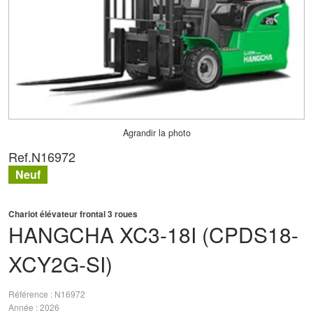
Agrandir la photo
Ref.
N16972
Neuf
Chariot élévateur frontal 3 roues
HANGCHA
XC3-18I (CPDS18-
XCY2G-SI)
Référence
N16972
Année
2026