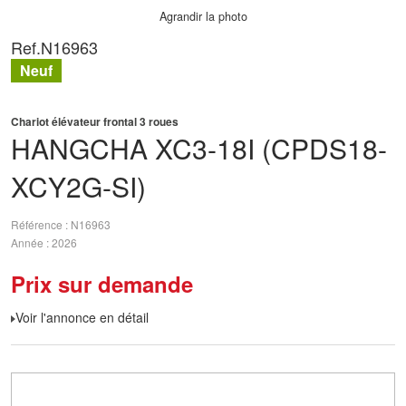
Agrandir la photo
Ref.
N16963
Neuf
Chariot élévateur frontal 3 roues
HANGCHA
XC3-18I (CPDS18-
XCY2G-SI)
Référence
N16963
Année
2026
Prix sur demande
Voir l'annonce en détail