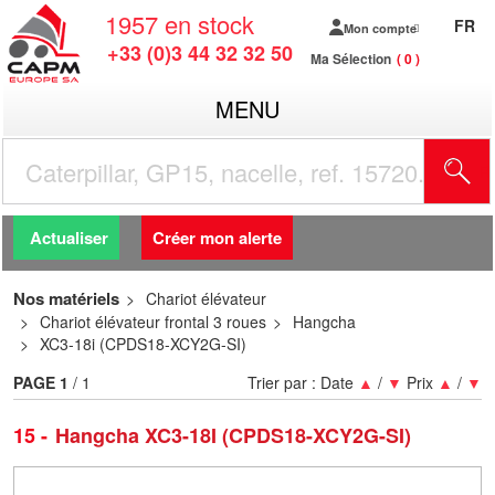
1957
en stock
FR
Mon compte
+33 (0)3 44 32 32 50
Ma Sélection
0
MENU
R
Actualiser
Créer mon alerte
Nos matériels
Chariot élévateur
Chariot élévateur frontal 3 roues
Hangcha
XC3-18i (CPDS18-XCY2G-SI)
PAGE
1
/ 1
Trier par :
Date
▲
/
▼
Prix
▲
/
▼
15
Hangcha XC3-18I (CPDS18-XCY2G-SI)