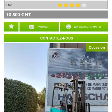
État
10 800
€
HT
PARTAGER
IMPRIMER AU FORMAT PDF
CONTACTEZ-NOUS
Occasion