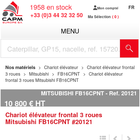
1958
en stock
FR
Mon compte
+33 (0)3 44 32 32 50
Ma Sélection
0
MENU
R
Nos matériels
Chariot élévateur
Chariot élévateur frontal
3 roues
Mitsubishi
FB16CPNT
Chariot élévateur
frontal 3 roues Mitsubishi FB16CPNT
MITSUBISHI FB16CPNT
Ref.
20121
10 800
€
HT
Chariot élévateur frontal 3 roues
Mitsubishi
FB16CPNT
#20121