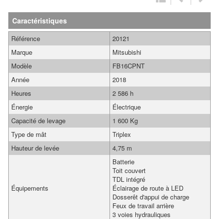
Caractéristiques
Référence
20121
Marque
Mitsubishi
Modèle
FB16CPNT
Année
2018
Heures
2 586 h
Énergie
Électrique
Capacité de levage
1 600 Kg
Type de mât
Triplex
Hauteur de levée
4,75 m
Batterie
Toit couvert
TDL intégré
Équipements
Éclairage de route à LED
Dosserêt d'appui de charge
Feux de travail arrière
3 voies hydrauliques