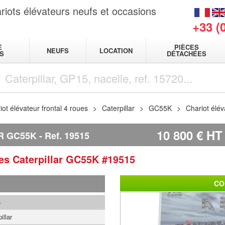
riots élévateurs neufs et occasions
+33 (
E
PIÈCES
NEUFS
LOCATION
S
DÉTACHÉES
iot élévateur frontal 4 roues
Caterpillar
GC55K
Chariot élév
10 800
€
HT
R GC55K
Ref.
19515
ues
Caterpillar
GC55K
#19515
CO
5
illar