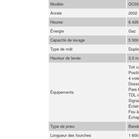
Modèle
GC55
Année
2002
Heures
6 435
Énergie
Gaz
Capacité de levage
5 500
Type de mât
Duple
Hauteur de levée
3,3 m
Toit c
Posit
4 voi
Dosse
Pare b
Équipements
TDL r
Signa
Éclai
Feu à
Échap
Type de pneu
Band
Longueur des fourches
1 60