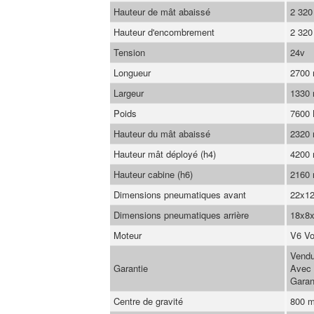
Hauteur de mât abaissé
2 32
Hauteur d'encombrement
2 32
Tension
24v
Longueur
2700
Largeur
1330
Poids
7600
Hauteur du mât abaissé
2320
Hauteur mât déployé (h4)
4200
Hauteur cabine (h6)
2160
Dimensions pneumatiques avant
22x1
Dimensions pneumatiques arrière
18x8x
Moteur
V6 Vo
Vendu
Garantie
Avec 
Garan
Centre de gravité
800 