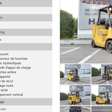
K
 h
 Kg
x
ouvert
ionneur de fourches
es hydrauliques
rêt d'appui de charge
rise arrière
apporté
l de recul
rage route
 éclat
pement vertical
age
0 mm