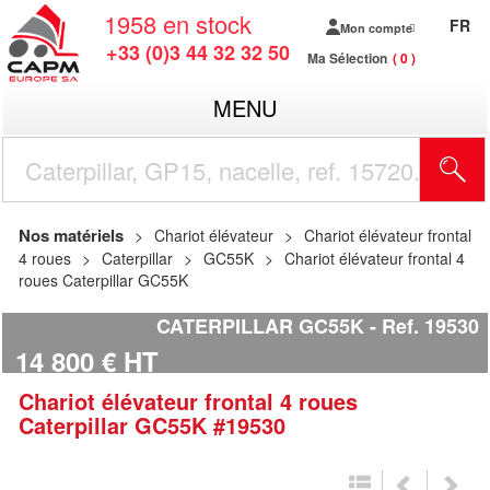
1958
en stock
FR
Mon compte
+33 (0)3 44 32 32 50
Ma Sélection
0
MENU
R
Nos matériels
Chariot élévateur
Chariot élévateur frontal
4 roues
Caterpillar
GC55K
Chariot élévateur frontal 4
roues Caterpillar GC55K
CATERPILLAR GC55K
Ref.
19530
14 800
€
HT
Chariot élévateur frontal 4 roues
Caterpillar
GC55K
#19530