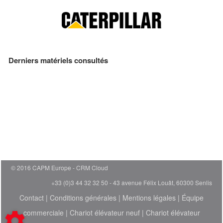
Derniers matériels consultés
© 2016 CAPM Europe
CRM Cloud
+33 (0)3 44 32 32 50 - 43 avenue Félix Louât, 60300 Senlis
Contact
|
Conditions générales
|
Mentions légales
|
Équipe
commerciale
|
Chariot élévateur neuf
|
Chariot élévateur