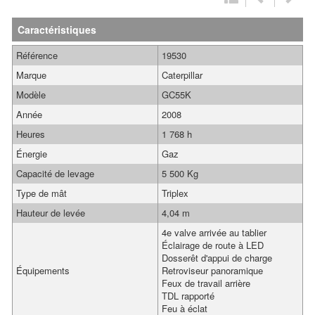
Caractéristiques
Référence
19530
Marque
Caterpillar
Modèle
GC55K
Année
2008
Heures
1 768 h
Énergie
Gaz
Capacité de levage
5 500 Kg
Type de mât
Triplex
Hauteur de levée
4,04 m
4e valve arrivée au tablier
Éclairage de route à LED
Dosserêt d'appui de charge
Équipements
Retroviseur panoramique
Feux de travail arrière
TDL rapporté
Feu à éclat