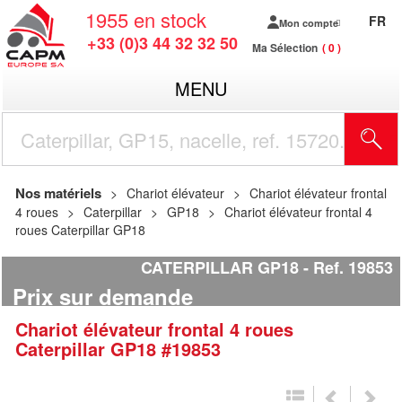
1955
en stock
FR
Mon compte
+33 (0)3 44 32 32 50
Ma Sélection
0
MENU
R
Nos matériels
Chariot élévateur
Chariot élévateur frontal
4 roues
Caterpillar
GP18
Chariot élévateur frontal 4
roues Caterpillar GP18
CATERPILLAR GP18
Ref.
19853
Prix sur demande
Chariot élévateur frontal 4 roues
Caterpillar
GP18
#19853