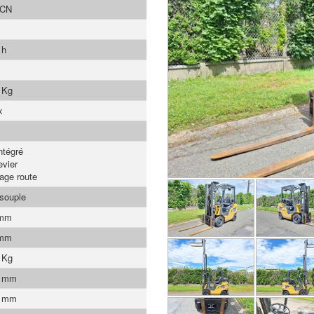
CN
 h
 Kg
x
ntégré
evier
rage route
 souple
 mm
 mm
 Kg
0 mm
0 mm