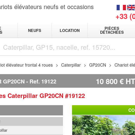
riots élévateurs neufs et occasions
+33 (
E
PIÈCES
NEUFS
LOCATION
S
DÉTACHÉES
iot élévateur frontal 4 roues
Caterpillar
GP20CN
Chariot él
10 800
€
H
R GP20CN
Ref.
19122
ues
Caterpillar
GP20CN
#19122
CO
2
illar