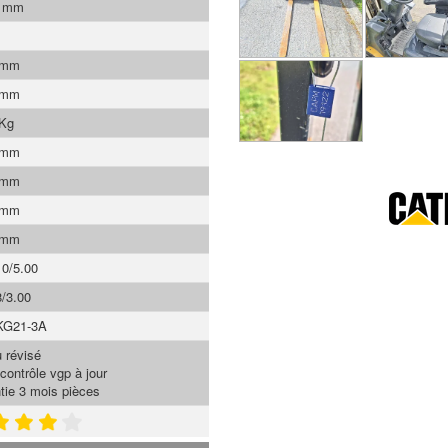
0 mm
 mm
 mm
 Kg
 mm
 mm
 mm
 mm
10/5.00
8/3.00
KG21-3A
 révisé
contrôle vgp à jour
tie 3 mois pièces