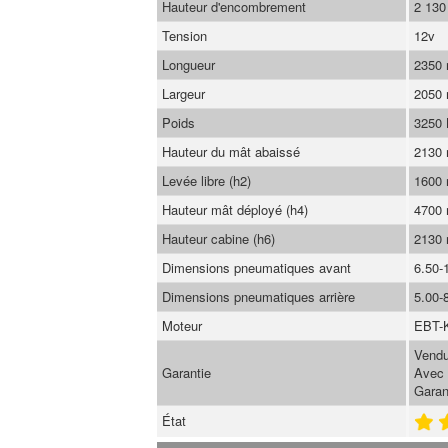
Hauteur d'encombrement
2 13
Tension
12v
Longueur
2350
Largeur
2050
Poids
3250
Hauteur du mât abaissé
2130
Levée libre (h2)
1600
Hauteur mât déployé (h4)
4700
Hauteur cabine (h6)
2130
Dimensions pneumatiques avant
6.50-
Dimensions pneumatiques arrière
5.00-
Moteur
EBT-
Vendu
Garantie
Avec 
Garan
État