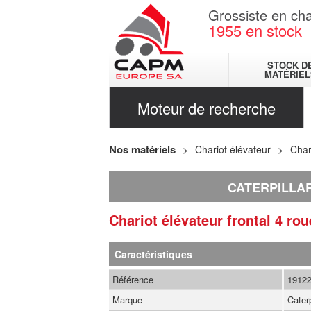
Grossiste en cha
1955
en stock
STOCK D
MATÉRIEL
Moteur de recherche
Nos matériels
Chariot élévateur
Char
CATERPILLA
Chariot élévateur frontal 4 ro
Caractéristiques
Référence
1912
Marque
Caterp