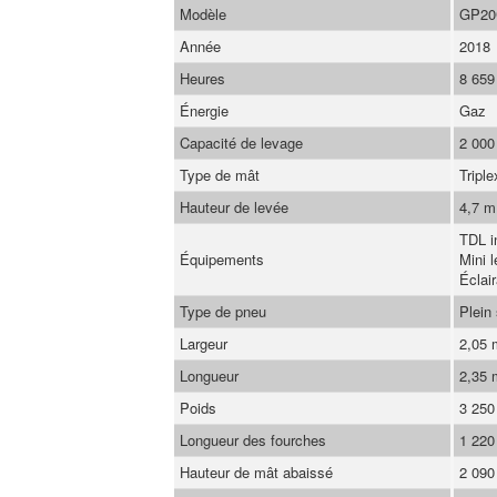
Modèle
GP20
Année
2018
Heures
8 659
Énergie
Gaz
Capacité de levage
2 000
Type de mât
Triple
Hauteur de levée
4,7 m
TDL i
Équipements
Mini l
Éclai
Type de pneu
Plein
Largeur
2,05
Longueur
2,35
Poids
3 250
Longueur des fourches
1 22
Hauteur de mât abaissé
2 09