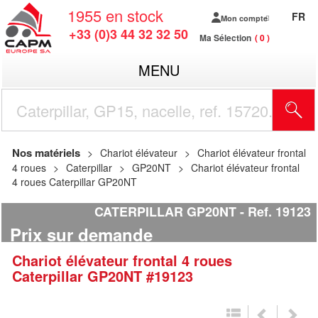
1955
en stock
FR
Mon compte
+33 (0)3 44 32 32 50
Ma Sélection
0
MENU
R
Nos matériels
Chariot élévateur
Chariot élévateur frontal
4 roues
Caterpillar
GP20NT
Chariot élévateur frontal
4 roues Caterpillar GP20NT
CATERPILLAR GP20NT
Ref.
19123
Prix sur demande
Chariot élévateur frontal 4 roues
Caterpillar
GP20NT
#19123