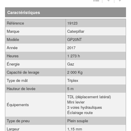
Caractéristiques
Référence
19123
Marque
Caterpillar
Modèle
GP20NT
Année
2017
Heures
1 273 h
Énergie
Gaz
Capacité de levage
2 000 Kg
Type de mât
Triplex
Hauteur de levée
5 m
TDL (déplacement latéral)
Mini levier
Équipements
3 voies hydrauliques
Éclairage route
Type de pneu
Plein souple
Largeur
1,15 mm