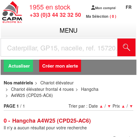
1955
en stock
FR
Mon compte
+33 (0)3 44 32 32 50
Ma Sélection
0
MENU
R
Actualiser
Créer mon alerte
Nos matériels
Chariot élévateur
Chariot élévateur frontal 4 roues
Hangcha
A4W25 (CPD25-AC6)
PAGE
1
/ 1
Trier par :
Date
▲
/
▼
Prix
▲
/
▼
0
Hangcha A4W25 (CPD25-AC6)
Il n'y a aucun résultat pour votre recherche