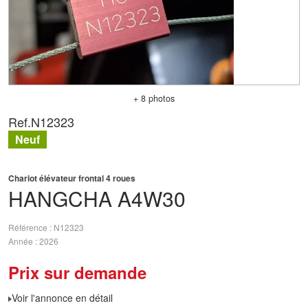
+ 8 photos
Ref.
N12323
Neuf
Chariot élévateur frontal 4 roues
HANGCHA
A4W30
Référence
N12323
Année
2026
Prix sur demande
Voir l'annonce en détail