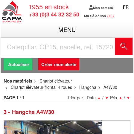
1955
en stock
FR
Mon compte
+33 (0)3 44 32 32 50
Ma Sélection
0
MENU
R
Actualiser
Créer mon alerte
Nos matériels
Chariot élévateur
Chariot élévateur frontal 4 roues
Hangcha
A4W30
PAGE
1
/ 1
Trier par :
Date
▲
/
▼
Prix
▲
/
▼
3
Hangcha A4W30