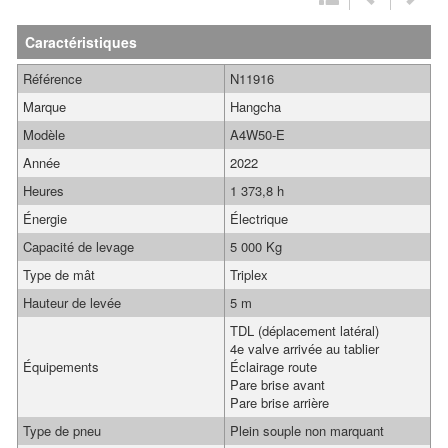
Caractéristiques
Référence
N11916
Marque
Hangcha
Modèle
A4W50-E
Année
2022
Heures
1 373,8 h
Énergie
Électrique
Capacité de levage
5 000 Kg
Type de mât
Triplex
Hauteur de levée
5 m
TDL (déplacement latéral)
4e valve arrivée au tablier
Équipements
Éclairage route
Pare brise avant
Pare brise arrière
Type de pneu
Plein souple non marquant