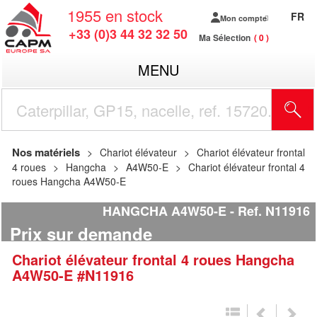
1955
en stock
FR
Mon compte
+33 (0)3 44 32 32 50
Ma Sélection
0
MENU
R
Nos matériels
Chariot élévateur
Chariot élévateur frontal
4 roues
Hangcha
A4W50-E
Chariot élévateur frontal 4
roues Hangcha A4W50-E
HANGCHA A4W50-E
Ref.
N11916
Prix sur demande
Chariot élévateur frontal 4 roues
Hangcha
A4W50-E
#N11916