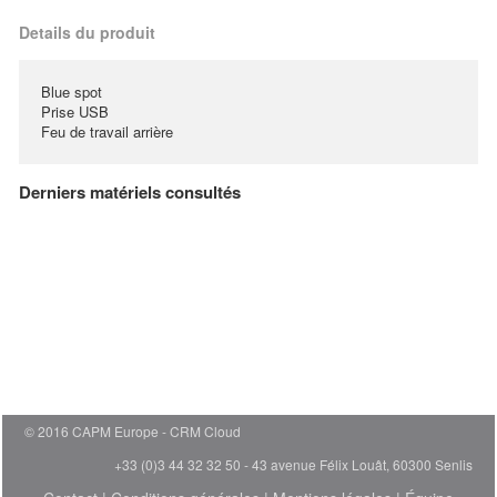
Details du produit
Blue spot
Prise USB
Feu de travail arrière
Derniers matériels consultés
© 2016 CAPM Europe
CRM Cloud
+33 (0)3 44 32 32 50 - 43 avenue Félix Louât, 60300 Senlis