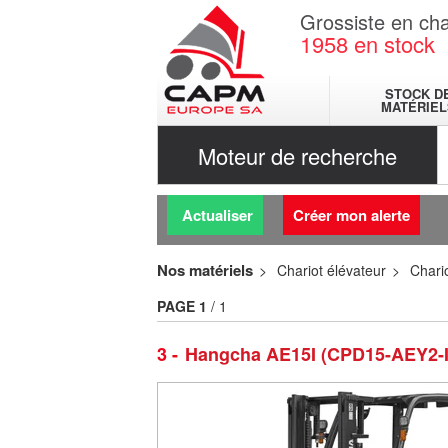
Grossiste en cha
1958
en stock
STOCK D
MATÉRIEL
Moteur de recherche
Actualiser
Créer mon alerte
Nos matériels
Chariot élévateur
Chario
PAGE
1
/ 1
3
Hangcha AE15I (CPD15-AEY2-I