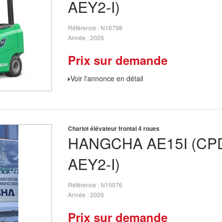
AEY2-I)
Référence
N16798
Année
2026
Prix sur demande
Voir l'annonce en détail
Chariot élévateur frontal 4 roues
HANGCHA
AE15I (CP
AEY2-I)
Référence
N15076
Année
2026
Prix sur demande