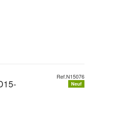
Ref.
N15076
D15-
Neuf