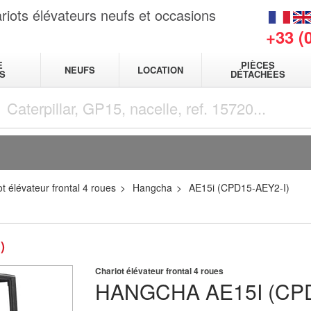
riots élévateurs neufs et occasions
+33 (
E
PIÈCES
NEUFS
LOCATION
S
DÉTACHÉES
t élévateur frontal 4 roues
Hangcha
AE15i (CPD15-AEY2-I)
)
Chariot élévateur frontal 4 roues
HANGCHA
AE15I (CP