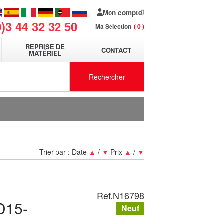
Mon compte
0)3 44 32 32 50
Ma Sélection
0
REPRISE DE
CONTACT
MATÉRIEL
Rechercher
Trier par :
Date
▲
/
▼
Prix
▲
/
▼
Ref.
N16798
D15-
Neuf