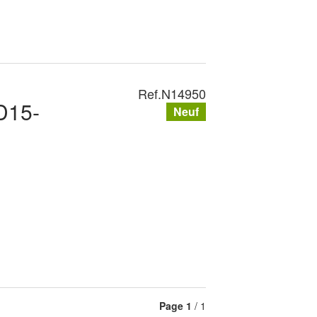
Ref.
N14950
D15-
Neuf
Page
1
/ 1