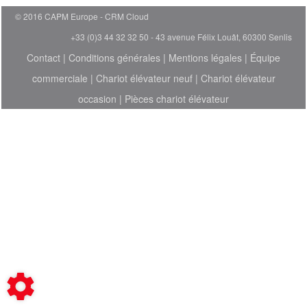
© 2016 CAPM Europe
CRM Cloud
+33 (0)3 44 32 32 50 - 43 avenue Félix Louât, 60300 Senlis
Contact
|
Conditions générales
|
Mentions légales
|
Équipe
commerciale
|
Chariot élévateur neuf
|
Chariot élévateur
occasion
|
Pièces chariot élévateur