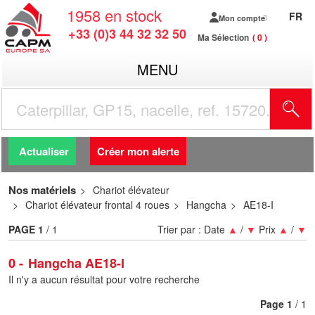
1958
en stock
FR
Mon compte
+33 (0)3 44 32 32 50
Ma Sélection
0
MENU
R
Actualiser
Créer mon alerte
Nos matériels
Chariot élévateur
Chariot élévateur frontal 4 roues
Hangcha
AE18-I
PAGE
1
/ 1
Trier par :
Date
▲
/
▼
Prix
▲
/
▼
0
Hangcha AE18-I
Il n'y a aucun résultat pour votre recherche
Page
1
/ 1