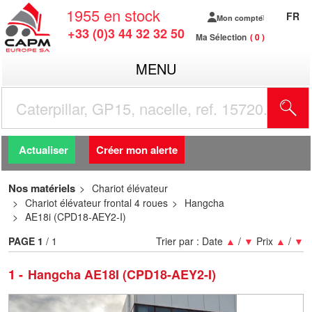
1955
en stock
FR
Mon compte
+33 (0)3 44 32 32 50
Ma Sélection
0
MENU
R
Actualiser
Créer mon alerte
Nos matériels
Chariot élévateur
Chariot élévateur frontal 4 roues
Hangcha
AE18i (CPD18-AEY2-I)
PAGE
1
/ 1
Trier par :
Date
▲
/
▼
Prix
▲
/
▼
1
Hangcha AE18I (CPD18-AEY2-I)