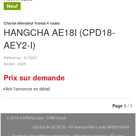
Neuf
Chariot élévateur frontal 4 roues
HANGCHA
AE18I (CPD18-
AEY2-I)
Référence
N15263
Année
2026
Prix sur demande
Voir l'annonce en détail
Page
1
/ 1
© 2016 CAPM Europe
CRM Cloud
+33 (0)3 44 32 32 50 - 43 avenue Félix Louât, 60300 Senlis