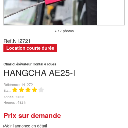
+ 17 photos
Ref.
N12721
Location courte durée
Chariot élévateur frontal 4 roues
HANGCHA
AE25-I
Référence
N12721
État
Année
2023
Heures
482 h
Prix sur demande
Voir l'annonce en détail