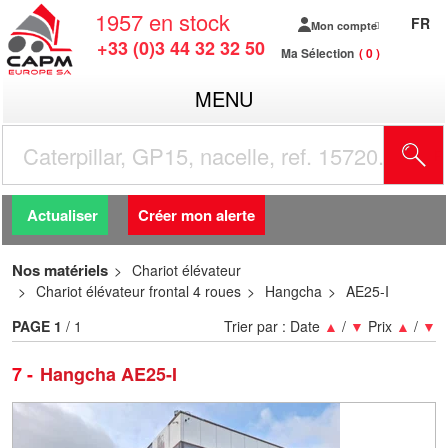
1957
en stock
FR
Mon compte
+33 (0)3 44 32 32 50
Ma Sélection
0
MENU
R
Actualiser
Créer mon alerte
Nos matériels
Chariot élévateur
Chariot élévateur frontal 4 roues
Hangcha
AE25-I
PAGE
1
/ 1
Trier par :
Date
▲
/
▼
Prix
▲
/
▼
7
Hangcha AE25-I