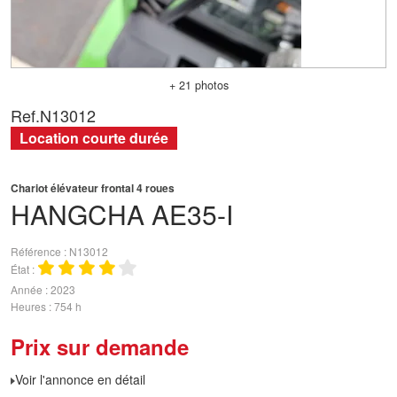
+ 21 photos
Ref.
N13012
Location courte durée
Chariot élévateur frontal 4 roues
HANGCHA
AE35-I
Référence
N13012
État
Année
2023
Heures
754 h
Prix sur demande
Voir l'annonce en détail