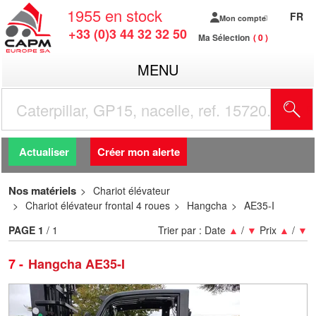
1955
en stock
FR
Mon compte
+33 (0)3 44 32 32 50
Ma Sélection
0
MENU
R
Actualiser
Créer mon alerte
Nos matériels
Chariot élévateur
Chariot élévateur frontal 4 roues
Hangcha
AE35-I
PAGE
1
/ 1
Trier par :
Date
▲
/
▼
Prix
▲
/
▼
7
Hangcha AE35-I