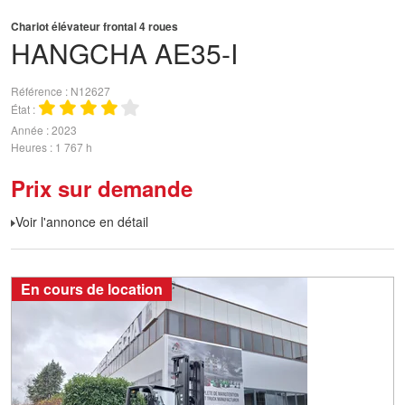
Chariot élévateur frontal 4 roues
HANGCHA
AE35-I
Référence
N12627
État
Année
2023
Heures
1 767 h
Prix sur demande
Voir l'annonce en détail
En cours de location