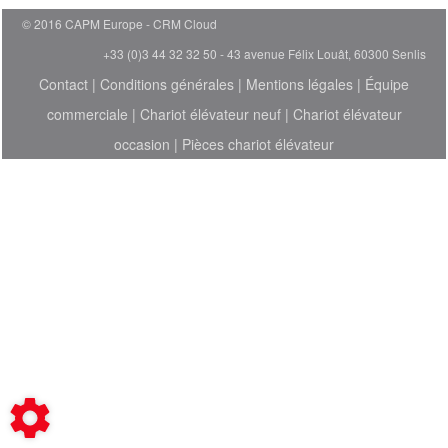
© 2016 CAPM Europe
CRM Cloud
+33 (0)3 44 32 32 50 - 43 avenue Félix Louât, 60300 Senlis
Contact
|
Conditions générales
|
Mentions légales
|
Équipe
commerciale
|
Chariot élévateur neuf
|
Chariot élévateur
occasion
|
Pièces chariot élévateur