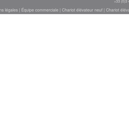
+33 (0)3 
ns légales
|
Équipe commerciale
|
Chariot élévateur neuf
|
Chariot élév