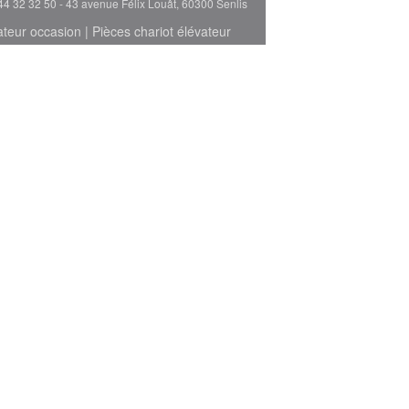
44 32 32 50 - 43 avenue Félix Louât, 60300 Senlis
ateur occasion
|
Pièces chariot élévateur