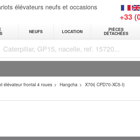
riots élévateurs neufs et occasions
+33 (
E
PIÈCES
NEUFS
LOCATION
S
DÉTACHÉES
t élévateur frontal 4 roues
Hangcha
X70i( CPD70-XC5-I)