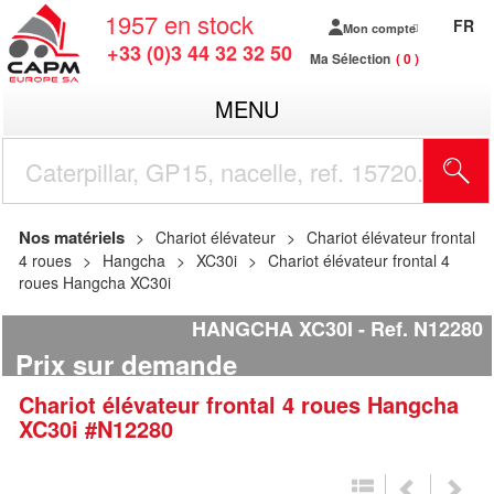
1957
en stock
FR
Mon compte
+33 (0)3 44 32 32 50
Ma Sélection
0
MENU
R
Nos matériels
Chariot élévateur
Chariot élévateur frontal
4 roues
Hangcha
XC30i
Chariot élévateur frontal 4
roues Hangcha XC30i
HANGCHA XC30I
Ref.
N12280
Prix sur demande
Chariot élévateur frontal 4 roues
Hangcha
XC30i
#N12280