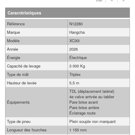
Caractéristiques
Référence
N12280
Marque
Hangcha
Modèle
XC30i
Année
2026
Énergie
Électrique
Capacité de levage
3 000 Kg
Type de mât
Triplex
Hauteur de levée
5,5 m
TDL (déplacement latéral)
4e valve arrivée au tablier
Équipements
Pare brise avant
Pare brise arrière
Éclairage route
Type de pneu
Plein souple non marquant
Longueur des fourches
1 150 mm