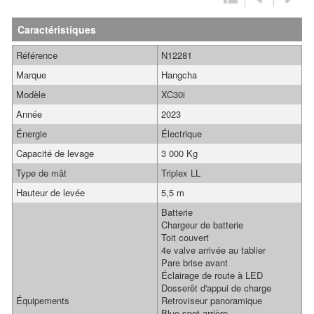
Caractéristiques
Référence
N12281
Marque
Hangcha
Modèle
XC30i
Année
2023
Énergie
Électrique
Capacité de levage
3 000 Kg
Type de mât
Triplex LL
Hauteur de levée
5,5 m
Batterie
Chargeur de batterie
Toit couvert
4e valve arrivée au tablier
Pare brise avant
Éclairage de route à LED
Dosserêt d'appui de charge
Équipements
Retroviseur panoramique
Blue spot arrière