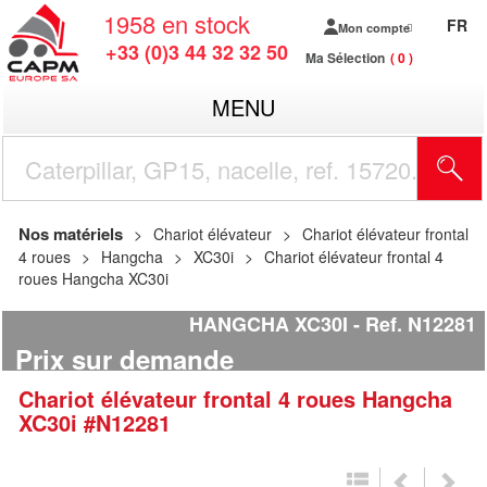
1958
en stock
FR
Mon compte
+33 (0)3 44 32 32 50
Ma Sélection
0
MENU
R
Nos matériels
Chariot élévateur
Chariot élévateur frontal
4 roues
Hangcha
XC30i
Chariot élévateur frontal 4
roues Hangcha XC30i
HANGCHA XC30I
Ref.
N12281
Prix sur demande
Chariot élévateur frontal 4 roues
Hangcha
XC30i
#N12281