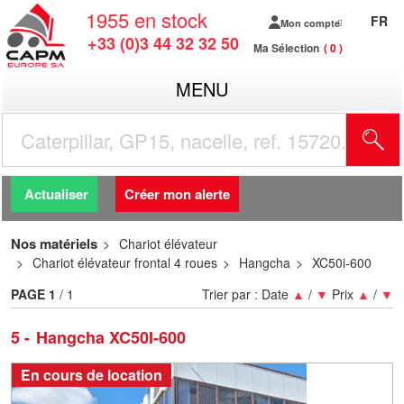
1955
en stock
FR
Mon compte
+33 (0)3 44 32 32 50
Ma Sélection
0
MENU
R
Actualiser
Créer mon alerte
Nos matériels
Chariot élévateur
Chariot élévateur frontal 4 roues
Hangcha
XC50i-600
PAGE
1
/ 1
Trier par :
Date
▲
/
▼
Prix
▲
/
▼
5
Hangcha XC50I-600
En cours de location