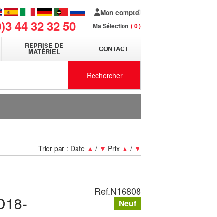
Mon compte
0)3 44 32 32 50
Ma Sélection
0
REPRISE DE
CONTACT
MATÉRIEL
Rechercher
Trier par :
Date
▲
/
▼
Prix
▲
/
▼
Ref.
N16808
D18-
Neuf