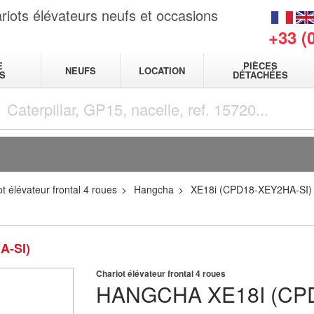
riots élévateurs neufs et occasions
+33 (
E
PIÈCES
NEUFS
LOCATION
S
DÉTACHÉES
t élévateur frontal 4 roues
Hangcha
XE18i (CPD18-XEY2HA-SI)
A-SI)
Chariot élévateur frontal 4 roues
HANGCHA
XE18I (CP