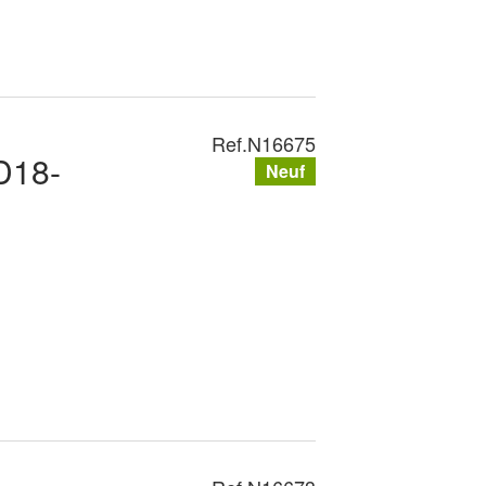
Ref.
N16675
D18-
Neuf