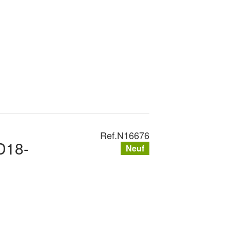
Ref.
N16676
D18-
Neuf