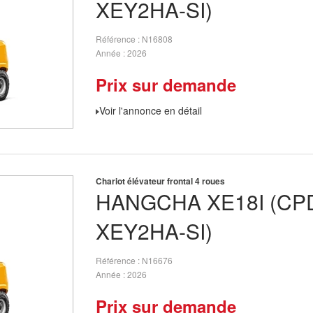
XEY2HA-SI)
Référence
N16808
Année
2026
Prix sur demande
Voir l'annonce en détail
Chariot élévateur frontal 4 roues
HANGCHA
XE18I (CP
XEY2HA-SI)
Référence
N16676
Année
2026
Prix sur demande