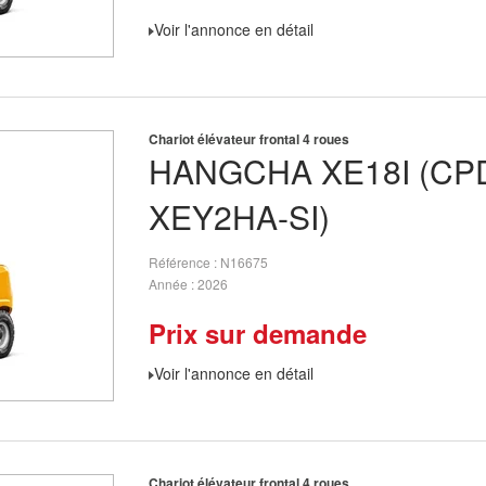
Voir l'annonce en détail
Chariot élévateur frontal 4 roues
HANGCHA
XE18I (CP
XEY2HA-SI)
Référence
N16675
Année
2026
Prix sur demande
Voir l'annonce en détail
Chariot élévateur frontal 4 roues