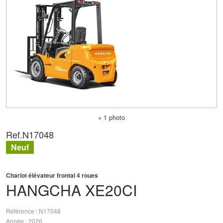
+ 1 photo
Ref.
N17048
Neuf
Chariot élévateur frontal 4 roues
HANGCHA
XE20CI
Référence
N17048
Année
2026