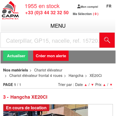
1955
en stock
FR
Mon compte
+33 (0)3 44 32 32 50
Ma Sélection
0
MENU
R
Actualiser
Créer mon alerte
Nos matériels
Chariot élévateur
Chariot élévateur frontal 4 roues
Hangcha
XE20Ci
PAGE
1
/ 1
Trier par :
Date
▲
/
▼
Prix
▲
/
▼
3
Hangcha XE20CI
En cours de location