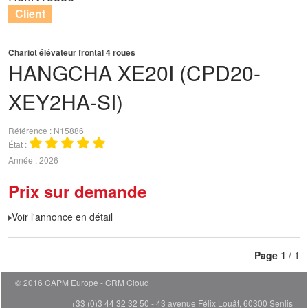
Client
Chariot élévateur frontal 4 roues
HANGCHA
XE20I (CPD20-
XEY2HA-SI)
Référence
N15886
État
Année
2026
Prix sur demande
Voir l'annonce en détail
Page
1
/ 1
© 2016 CAPM Europe
CRM Cloud
+33 (0)3 44 32 32 50 - 43 avenue Félix Louât, 60300 Senlis