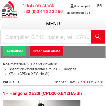
1955
en stock
FR
Mon compte
+33 (0)3 44 32 32 50
Ma Sélection
0
MENU
R
Actualiser
Créer mon alerte
Nos matériels
Chariot élévateur
Chariot élévateur frontal 4 roues
Hangcha
XE20i (CPD20-XEY2HA-SI)
PAGE
1
/ 1
Trier par :
Date
▲
/
▼
Prix
▲
/
▼
1
Hangcha XE20I (CPD20-XEY2HA-SI)