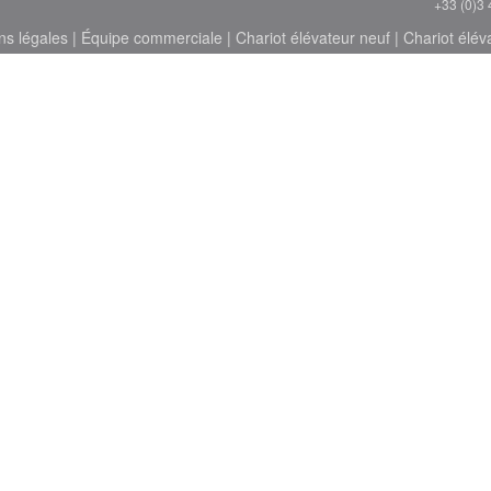
+33 (0)3 
ns légales
|
Équipe commerciale
|
Chariot élévateur neuf
|
Chariot élév