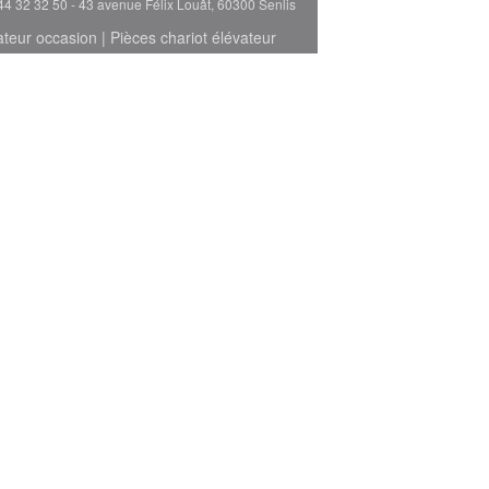
44 32 32 50 - 43 avenue Félix Louât, 60300 Senlis
ateur occasion
|
Pièces chariot élévateur