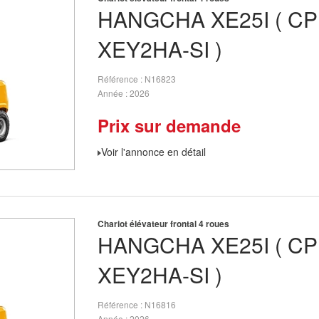
HANGCHA
XE25I ( C
XEY2HA-SI )
Référence
N16823
Année
2026
Prix sur demande
Voir l'annonce en détail
Chariot élévateur frontal 4 roues
HANGCHA
XE25I ( C
XEY2HA-SI )
Référence
N16816
Année
2026