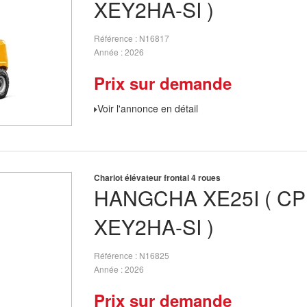
XEY2HA-SI )
Référence
N16817
Année
2026
Prix sur demande
Voir l'annonce en détail
Chariot élévateur frontal 4 roues
HANGCHA
XE25I ( C
XEY2HA-SI )
Référence
N16825
Année
2026
Prix sur demande