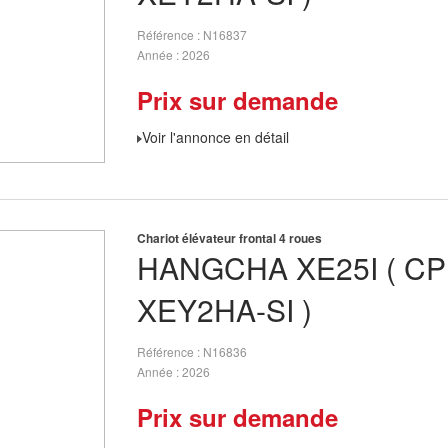
Référence
N16837
Année
2026
Prix sur demande
Voir l'annonce en détail
Chariot élévateur frontal 4 roues
HANGCHA
XE25I ( C
XEY2HA-SI )
Référence
N16836
Année
2026
Prix sur demande