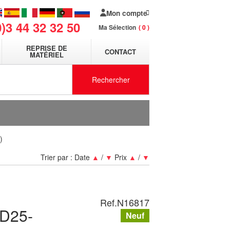
Mon compte
0)3 44 32 32 50
Ma Sélection
0
REPRISE DE
CONTACT
MATÉRIEL
Rechercher
)
Trier par :
Date
▲
/
▼
Prix
▲
/
▼
Ref.
N16817
PD25-
Neuf