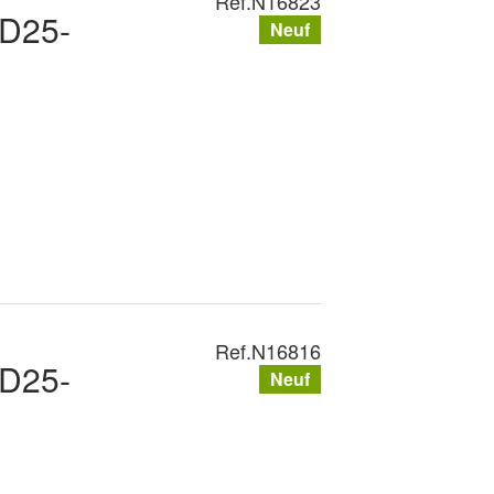
Ref.
N16823
PD25-
Neuf
Ref.
N16816
PD25-
Neuf