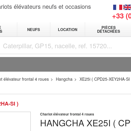
riots élévateurs neufs et occasions
+33 (
E
PIÈCES
NEUFS
LOCATION
S
DÉTACHÉES
t élévateur frontal 4 roues
Hangcha
XE25i ( CPD25-XEY2HA-SI 
HA-SI )
Chariot élévateur frontal 4 roues
HANGCHA
XE25I ( C