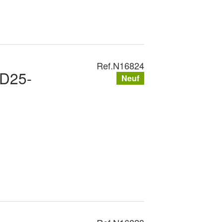
Ref.
N16824
PD25-
Neuf