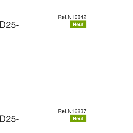
Ref.
N16842
PD25-
Neuf
Ref.
N16837
PD25-
Neuf