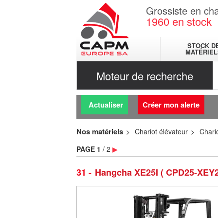
Grossiste en cha
1960
en stock
STOCK D
MATÉRIEL
Moteur de recherche
Actualiser
Créer mon alerte
Nos matériels
Chariot élévateur
Chario
PAGE
1
/ 2
▶
31
Hangcha XE25I ( CPD25-XEY2