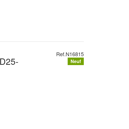
Ref.
N16815
PD25-
Neuf