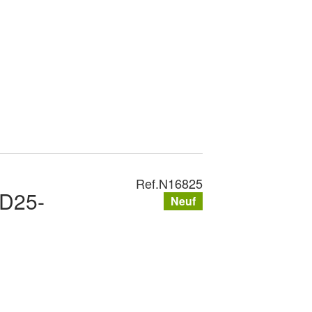
Ref.
N16825
PD25-
Neuf