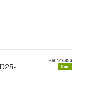
Ref.
N16836
PD25-
Neuf