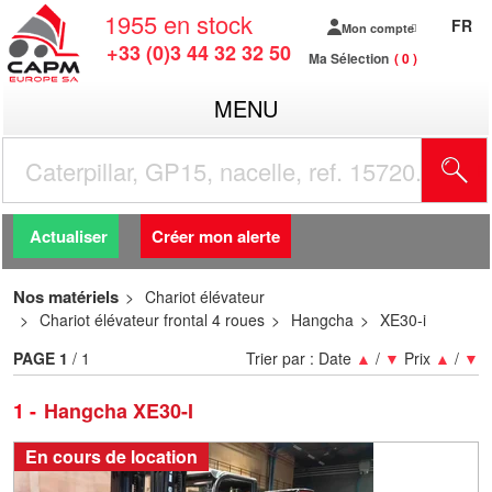
1955
en stock
FR
Mon compte
+33 (0)3 44 32 32 50
Ma Sélection
0
MENU
R
Actualiser
Créer mon alerte
Nos matériels
Chariot élévateur
Chariot élévateur frontal 4 roues
Hangcha
XE30-i
PAGE
1
/ 1
Trier par :
Date
▲
/
▼
Prix
▲
/
▼
1
Hangcha XE30-I
En cours de location